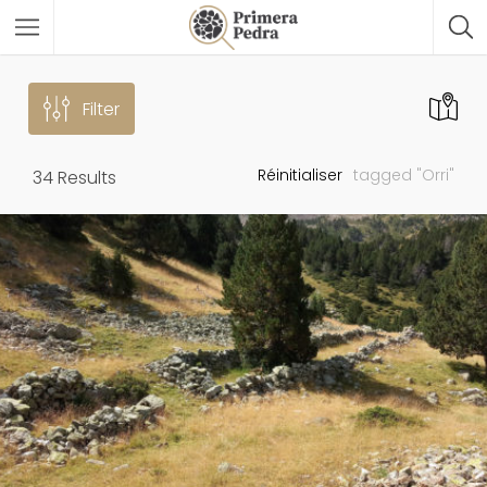
Filter
Réinitialiser
tagged "Orri"
34
Results