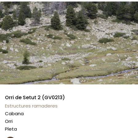
Orri de Setut 2 (GV0213)
Estructures ramaderes
Cabana
Orri
Pleta