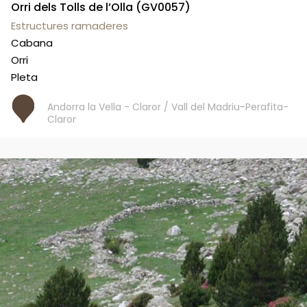
Orri dels Tolls de l’Olla (GV0057)
Estructures ramaderes
Cabana
Orri
Pleta
Andorra la Vella - Claror / Vall del Madriu-Perafita-
Claror