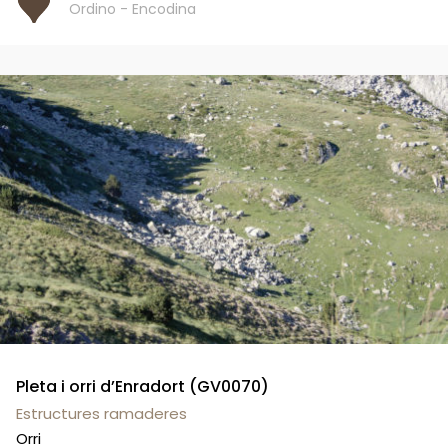
Ordino - Encodina
Pleta i orri d’Enradort (GV0070)
Estructures ramaderes
Orri