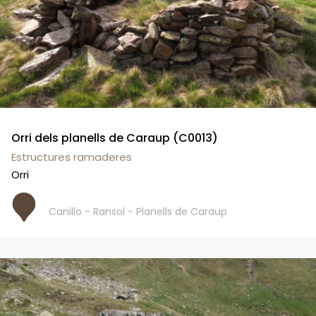
Orri dels planells de Caraup (C0013)
Estructures ramaderes
Orri
Canillo - Ransol - Planells de Caraup