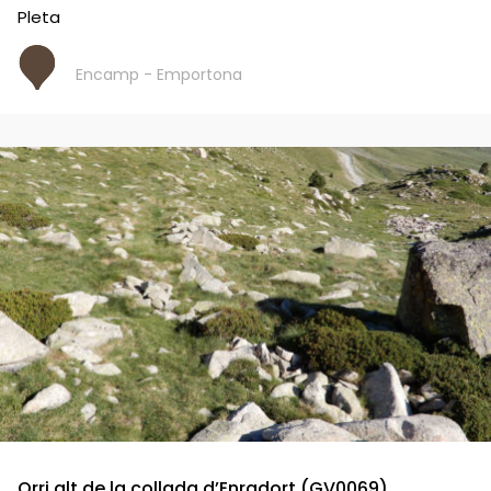
Pleta
Encamp - Emportona
Orri alt de la collada d’Enradort (GV0069)