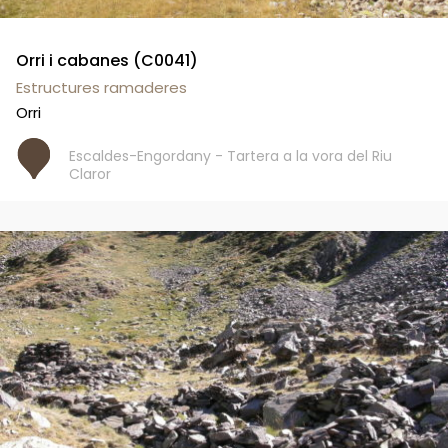
Orri i cabanes (C0041)
Estructures ramaderes
Orri
Escaldes-Engordany - Tartera a la vora del Riu
Claror