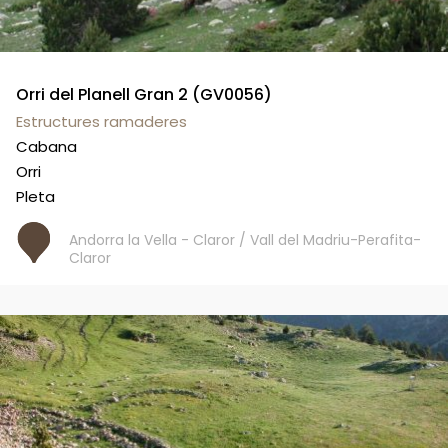
Orri del Planell Gran 2 (GV0056)
Estructures ramaderes
Cabana
Orri
Pleta
Andorra la Vella - Claror / Vall del Madriu-Perafita-
Claror