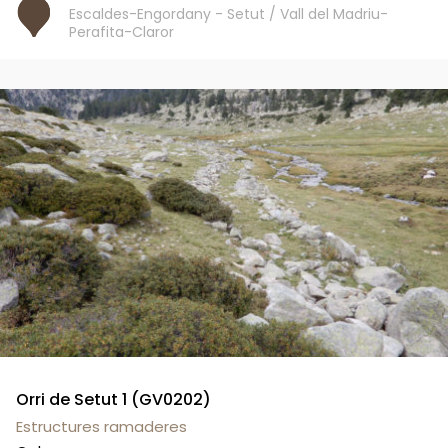
Escaldes-Engordany - Setut / Vall del Madriu-
Perafita-Claror
Orri de Setut 1 (GV0202)
Estructures ramaderes