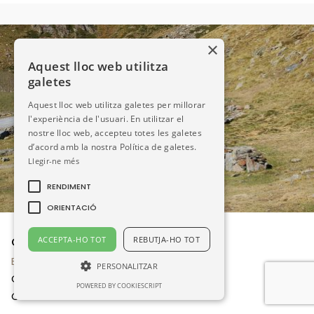
×
Aquest lloc web utilitza
galetes
Aquest lloc web utilitza galetes per millorar
l'experiència de l'usuari. En utilitzar el
nostre lloc web, accepteu totes les galetes
d’acord amb la nostra Política de galetes.
Llegir-ne més
RENDIMENT
ORIENTACIÓ
ACCEPTA-HO TOT
REBUTJA-HO TOT
Orris de la Coma del Forat (GV0022)
Estructures ramaderes
PERSONALITZAR
Cabana
POWERED BY COOKIESCRIPT
Orri