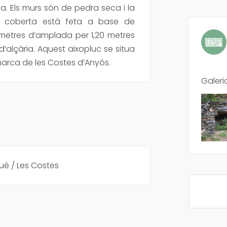
a. Els murs són de pedra seca i la
La coberta està feta a base de
ímetres d’amplada per 1,20 metres
 d’alçària. Aquest aixopluc se situa
marca de les Costes d’Anyós.
Galeri
ué / Les Costes