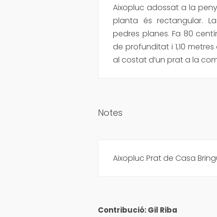
Aixopluc adossat a la peny
planta és rectangular. 
pedres planes. Fa 80 cent
de profunditat i 1,10 metres
al costat d’un prat a la co
Notes
Aixopluc Prat de Casa Bring
Contribució: Gil Riba