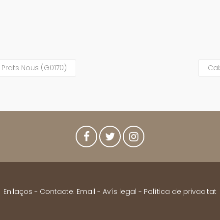
 Prats Nous (G0170)
Cab
Enllaços
- Contacte:
Email
-
Avís legal
-
Política de privacitat