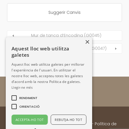
Suggerir Canvis
Mur de tanca d’Encodina (G0045)
×
Aquest lloc web utilitza
Aixopluc de la borda de Cametes (G0047)
galetes
Aquest lloc web utilitza galetes per millorar
l'experiència de l'usuari. En utilitzar el
nostre lloc web, accepteu totes les galetes
d’acord amb la nostra Política de galetes.
Llegir-ne més
RENDIMENT
ORIENTACIÓ
ACCEPTA-HO TOT
REBUTJA-HO TOT
Enllaços
- Contacte:
Email
-
Avís legal
-
Política de