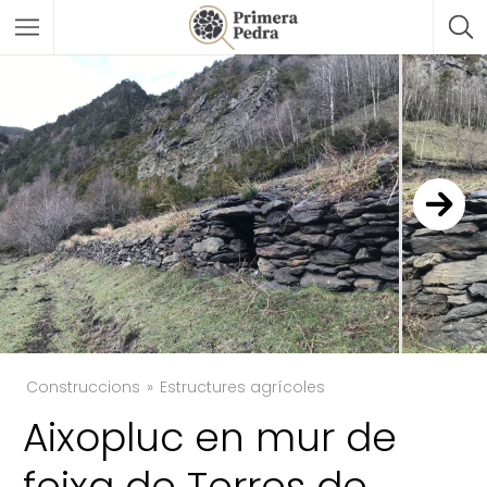
Construccions
Estructures agrícoles
Aixopluc en mur de
TWITTER
feixa de Terres de