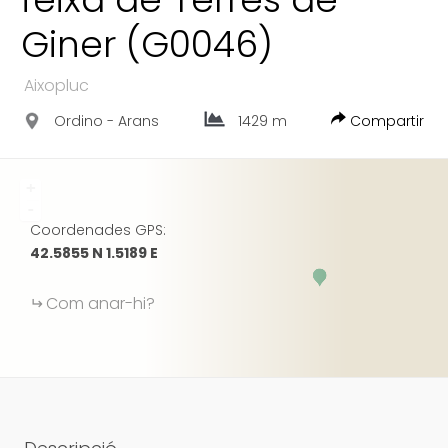
FACEBOOK
Giner (G0046)
GOOGLE
Aixopluc
Ordino - Arans
1429 m
Compartir
+
-
Coordenades GPS:
42.5855 N 1.5189 E
Com anar-hi?