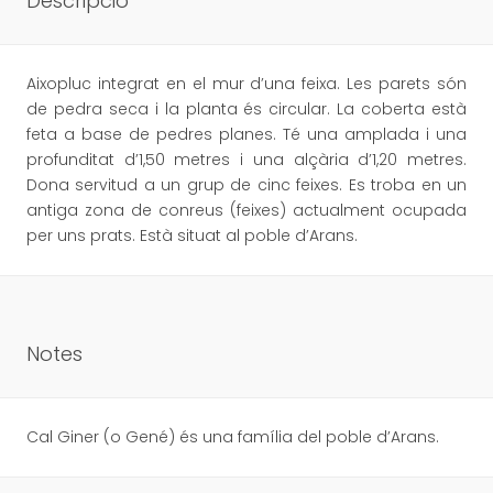
Descripció
Aixopluc integrat en el mur d’una feixa. Les parets són
de pedra seca i la planta és circular. La coberta està
feta a base de pedres planes. Té una amplada i una
profunditat d’1,50 metres i una alçària d’1,20 metres.
Dona servitud a un grup de cinc feixes. Es troba en un
antiga zona de conreus (feixes) actualment ocupada
per uns prats. Està situat al poble d’Arans.
Notes
Cal Giner (o Gené) és una família del poble d’Arans.