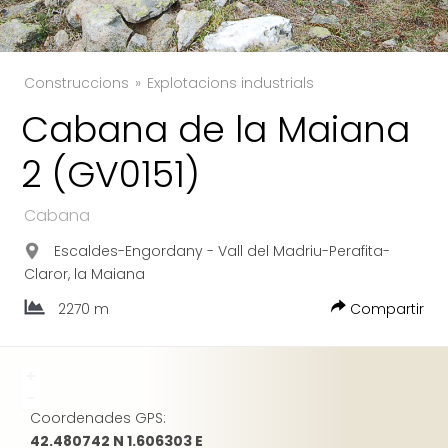
Construccions
Explotacions industrials
Cabana de la Maiana
2 (GV0151)
TWITTER
FACEBOOK
Cabana
GOOGLE
Escaldes-Engordany - Vall del Madriu-Perafita-
Claror, la Maiana
2270 m
Compartir
+
-
Coordenades GPS:
42.480742 N 1.606303 E