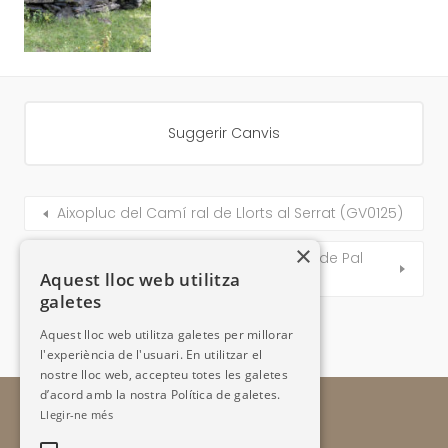
Suggerir Canvis
Aixopluc del Camí ral de Llorts al Serrat (GV0125)
×
Aixopluc de les Terres de la Borda de Pal
Aquest lloc web utilitza
(GV0127)
galetes
Aquest lloc web utilitza galetes per millorar
l'experiència de l'usuari. En utilitzar el
nostre lloc web, accepteu totes les galetes
d’acord amb la nostra Política de galetes.
Llegir-ne més