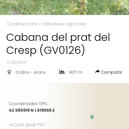
Construccions
Estructures agrícoles
TWITTER
Cabana del prat del
FACEBOOK
Cresp (GV0126)
GOOGLE
Cabana
Ordino - Arans
1437 m
Compartir
+
-
Coordenades GPS:
42.586919 N 1.519556 E
Com anar-hi?