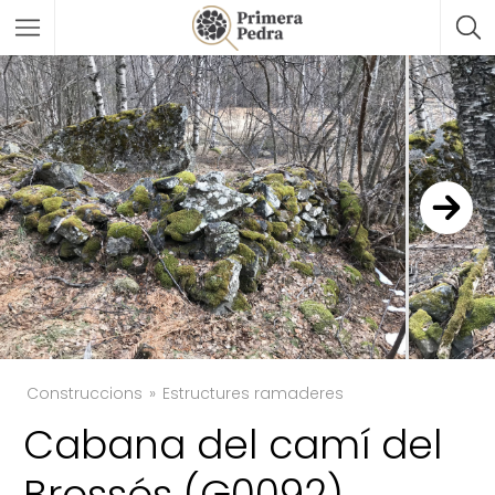
Construccions
Estructures ramaderes
Cabana del camí del
TWITTER
Brossós (G0092)
FACEBOOK