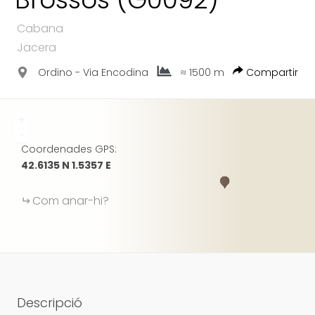
GOOGLE
Cabana
Jacera
Ordino - Via Encodina
≈ 1500 m
Compartir
+
-
Coordenades GPS:
42.6135 N 1.5357 E
Com anar-hi?
Descripció