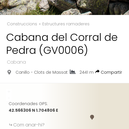
Construccions
Estructures ramaderes
TWITTER
Cabana del Corral de
FACEBOOK
Pedra (GV0006)
GOOGLE
Cabana
Canillo - Clots de Massat
2441 m
Compartir
+
-
Coordenades GPS:
42.566306 N 1.704806 E
Com anar-hi?