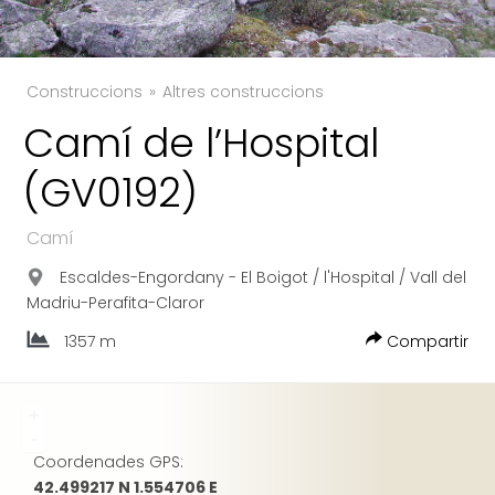
Construccions
Altres construccions
Camí de l’Hospital
(GV0192)
TWITTER
FACEBOOK
Camí
GOOGLE
Escaldes-Engordany - El Boigot / l'Hospital / Vall del
Madriu-Perafita-Claror
1357 m
Compartir
+
-
Coordenades GPS:
42.499217 N 1.554706 E