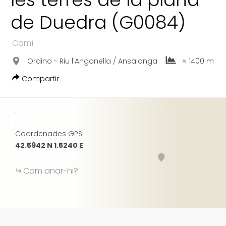
TWITTER
de Duedra (G0084)
FACEBOOK
GOOGLE
Camí
Ordino - Riu l'Angonella / Ansalonga
≈ 1400 m
Compartir
+
-
Coordenades GPS:
42.5942 N 1.5240 E
Com anar-hi?