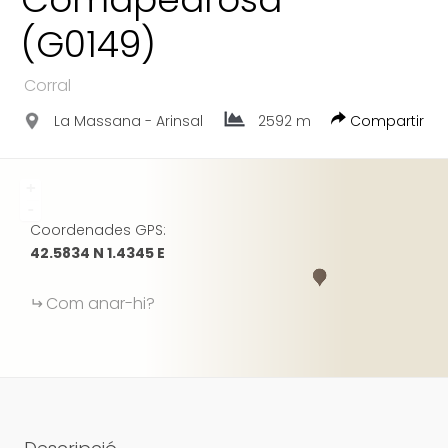
FACEBOOK
(G0149)
GOOGLE
Corral
La Massana - Arinsal
2592 m
Compartir
+
-
Coordenades GPS:
42.5834 N 1.4345 E
Com anar-hi?