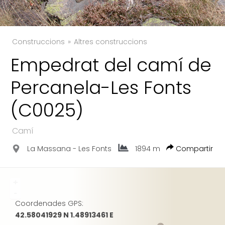
Construccions
Altres construccions
Empedrat del camí de
TWITTER
Percanela-Les Fonts
FACEBOOK
(C0025)
GOOGLE
Camí
La Massana - Les Fonts
1894 m
Compartir
+
-
Coordenades GPS:
42.58041929 N 1.48913461 E