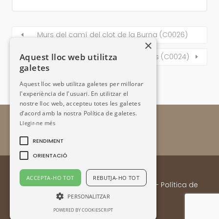
Murs del camí del clot de la Burna (C0026)
×
Aquest lloc web utilitza
Murs del camí de Percanela-Les Fonts (C0024)
galetes
Aquest lloc web utilitza galetes per millorar
l'experiència de l'usuari. En utilitzar el
nostre lloc web, accepteu totes les galetes
d’acord amb la nostra Política de galetes.
Llegir-ne més
RENDIMENT
ORIENTACIÓ
ACCEPTA-HO TOT
REBUTJA-HO TOT
Enllaços
- Contacte:
Email
-
Avís legal
-
Política de
privacitat
PERSONALITZAR
POWERED BY COOKIESCRIPT