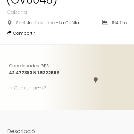
GOOGLE
Cabana
Sant Julià de Lòria - La Caülla
1940 m
Compartir
+
-
Coordenades GPS:
42.477383 N 1.522256 E
Com anar-hi?
Descripció