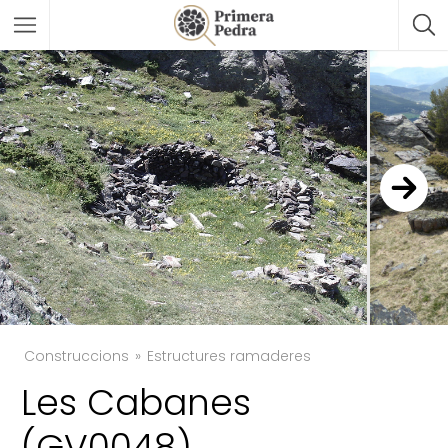
Construccions
Estructures ramaderes
Les Cabanes
TWITTER
(GV0048)
FACEBOOK