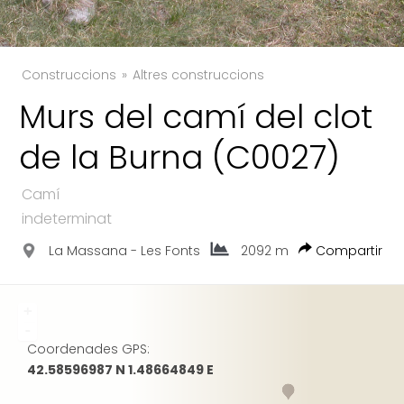
Construccions
Altres construccions
Murs del camí del clot
TWITTER
de la Burna (C0027)
FACEBOOK
GOOGLE
Camí
indeterminat
La Massana - Les Fonts
2092 m
Compartir
+
-
Coordenades GPS:
42.58596987 N 1.48664849 E