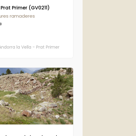
 Prat Primer (GV0211)
tures ramaderes
a
Andorra la Vella - Prat Primer