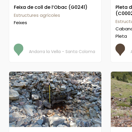
Feixa de coll de l’Obac (G0241)
Pleta d
(C000
Estructures agrícoles
Estruc
Feixes
Caban
Pleta
Andorra la Vella - Santa Coloma