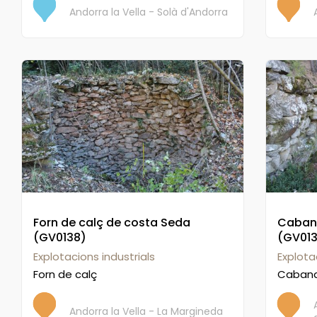
Andorra la Vella - Solà d'Andorra
Forn de calç de costa Seda
Cabane
(GV0138)
(GV01
Explotacions industrials
Explota
Forn de calç
Caban
Andorra la Vella - La Margineda