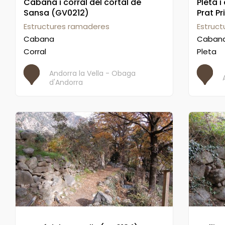
Cabana i corral del cortal de
Pleta 
Sansa (GV0212)
Prat P
Estructures ramaderes
Estruc
Cabana
Caban
Corral
Pleta
Andorra la Vella - Obaga
d'Andorra