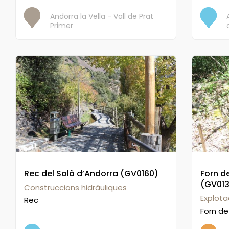
Andorra la Vella - Vall de Prat
Primer
Rec del Solà d’Andorra (GV0160)
Forn d
(GV01
Construccions hidràuliques
Explota
Rec
Forn de