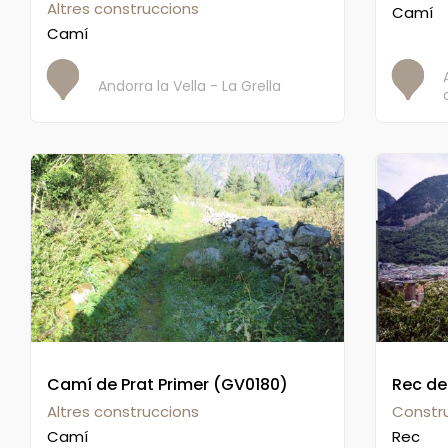
Altres construccions
Camí
Camí
Andorra la Vella - La Grella
Camí de Prat Primer (GV0180)
Rec de
Altres construccions
Constru
Camí
Rec