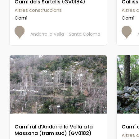
Camí dels Sartells (GV0184)
Callis
Altres construccions
Altres 
Camí
Camí
Andorra la Vella - Santa Coloma
Camí ral d’Andorra la Vella a la
Camí d
Massana (tram sud) (GV0182)
Altres 