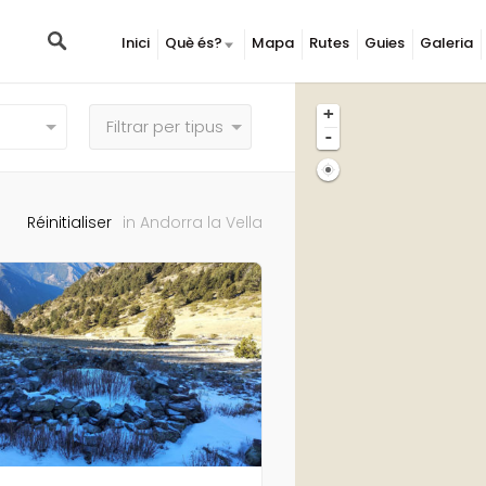
Inici
Què és?
Mapa
Rutes
Guies
Galeria
+
-
Réinitialiser
in Andorra la Vella