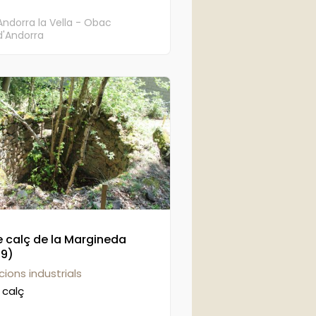
Andorra la Vella - Obac
d'Andorra
e calç de la Margineda
39)
cions industrials
 calç