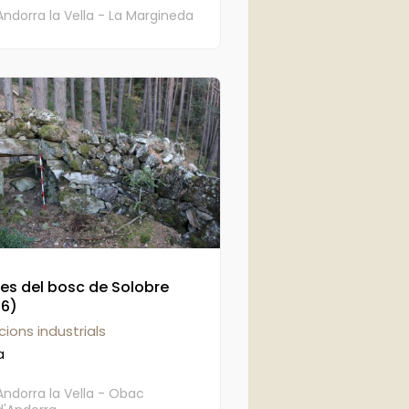
Andorra la Vella - La Margineda
s del bosc de Solobre
36)
cions industrials
a
Andorra la Vella - Obac