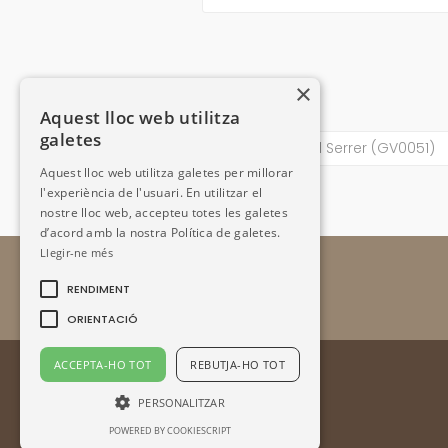
×
Aquest lloc web utilitza
galetes
Tancat de l’Estall Serrer (GV0051)
Aquest lloc web utilitza galetes per millorar
l'experiència de l'usuari. En utilitzar el
nostre lloc web, accepteu totes les galetes
d’acord amb la nostra Política de galetes.
Llegir-ne més
RENDIMENT
ORIENTACIÓ
ACCEPTA-HO TOT
REBUTJA-HO TOT
PERSONALITZAR
POWERED BY COOKIESCRIPT