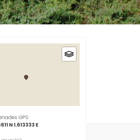
enades GPS:
611 N 1.613333 E