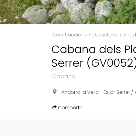
Construccions
Estructures ramad
Cabana dels Plan
TWITTER
Serrer (GV0052
FACEBOOK
Cabana
GOOGLE
Andorra la Vella - Estall Serrer 
Compartir