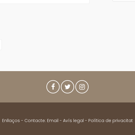
Enllaços
- Contacte:
Email
-
Avís legal
-
Política de privacitat