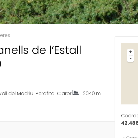
eres
ells de l’Estall
+
-
)
/ Vall del Madriu-Perafita-Claror
2040 m
Coord
42.486