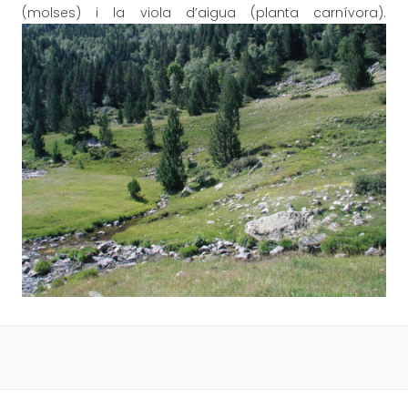
(molses) i la viola d’aigua (planta carnívora).