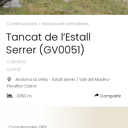
Construccions
Estructures ramaderes
Tancat de l’Estall
Serrer (GV0051)
TWITTER
Cabana
FACEBOOK
Corral
GOOGLE
Andorra la Vella - Estall Serrer / Vall del Madriu-
Perafita-Claror
2063 m
Compartir
+
-
Coordenades GPS: