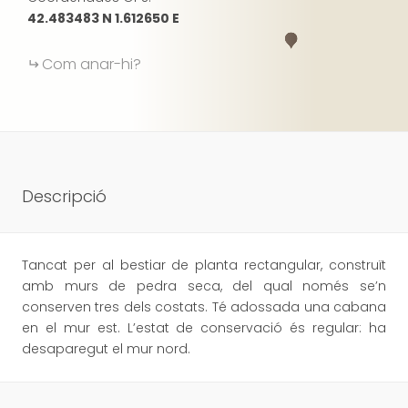
42.483483 N 1.612650 E
Com anar-hi?
Descripció
Tancat per al bestiar de planta rectangular, construït
amb murs de pedra seca, del qual només se’n
conserven tres dels costats. Té adossada una cabana
en el mur est. L’estat de conservació és regular: ha
desaparegut el mur nord.