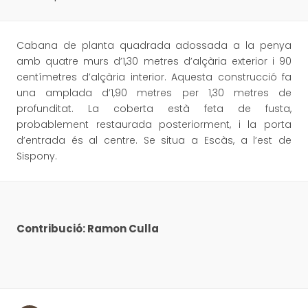
Cabana de planta quadrada adossada a la penya
amb quatre murs d’1,30 metres d’alçària exterior i 90
centímetres d’alçària interior. Aquesta construcció fa
una amplada d’1,90 metres per 1,30 metres de
profunditat. La coberta està feta de fusta,
probablement restaurada posteriorment, i la porta
d’entrada és al centre. Se situa a Escàs, a l’est de
Sispony.
Contribució: Ramon Culla