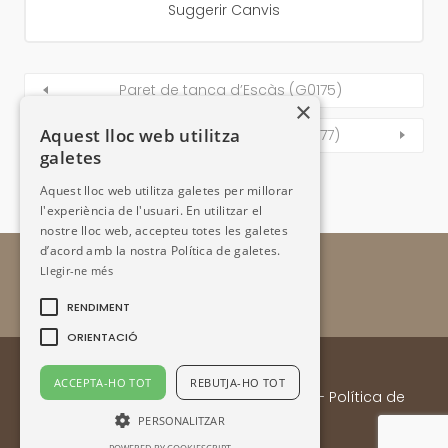
Suggerir Canvis
Paret de tanca d’Escàs (G0175)
×
Aquest lloc web utilitza
Corral del camí dels Plans (G0177)
galetes
Aquest lloc web utilitza galetes per millorar
l'experiència de l'usuari. En utilitzar el
nostre lloc web, accepteu totes les galetes
d’acord amb la nostra Política de galetes.
Llegir-ne més
RENDIMENT
ORIENTACIÓ
ACCEPTA-HO TOT
REBUTJA-HO TOT
Enllaços
- Contacte:
Email
-
Avís legal
-
Política de
privacitat
PERSONALITZAR