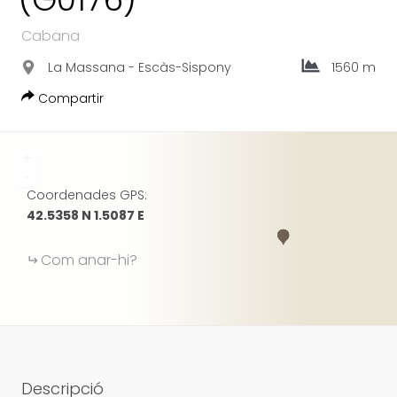
GOOGLE
Cabana
La Massana - Escàs-Sispony
1560 m
Compartir
+
-
Coordenades GPS:
42.5358 N 1.5087 E
Com anar-hi?
Descripció