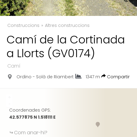
Construccions
Altres construccions
TWITTER
Camí de la Cortinada
FACEBOOK
a Llorts (GV0174)
GOOGLE
Camí
Ordino - Solà de Riambert
1347 m
Compartir
+
-
Coordenades GPS:
42.577875 N 1.518111 E
Com anar-hi?