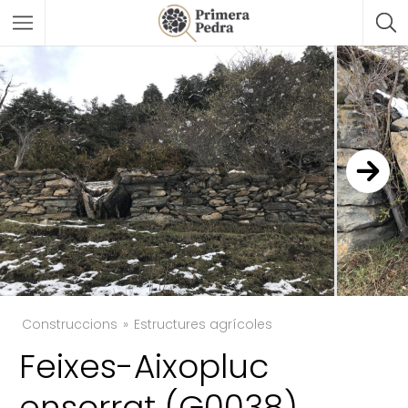
Construccions
Estructures agrícoles
Feixes-Aixopluc
ensorrat (G0038)
TWITTER