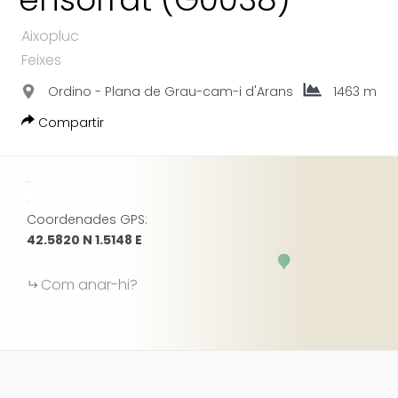
FACEBOOK
Aixopluc
GOOGLE
Feixes
Ordino - Plana de Grau-cam-i d'Arans
1463 m
Compartir
+
-
Coordenades GPS:
42.5820 N 1.5148 E
Com anar-hi?