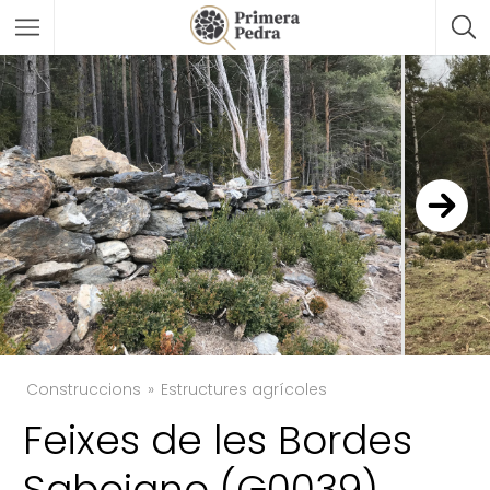
Construccions
Estructures agrícoles
Feixes de les Bordes
TWITTER
Saboiano (G0039)
FACEBOOK