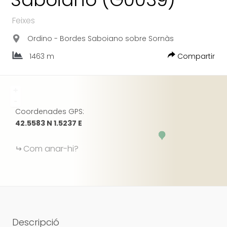
GOOGLE
Feixes
Ordino - Bordes Saboiano sobre Sornàs
1463 m
Compartir
+
-
Coordenades GPS:
42.5583 N 1.5237 E
Com anar-hi?
Descripció