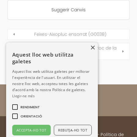
Suggerir Canvis
Feixes-Aixopluc ensorrat (G0038)
×
Feixes i murs de tanca del camí del Roc de la
Aquest lloc web utilitza
Cauba (la Uïna) (G0041)
galetes
Aquest lloc web utilitza galetes per millorar
l'experiència de l'usuari. En utilitzar el
nostre lloc web, accepteu totes les galetes
d’acord amb la nostra Política de galetes.
Llegir-ne més
RENDIMENT
ORIENTACIÓ
ACCEPTA-HO TOT
REBUTJA-HO TOT
Enllaços
- Contacte:
Email
-
Avís legal
-
Política de