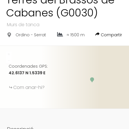
FACEBOOK
Cabanes (G0030)
GOOGLE
Murs de tanca
Ordino - Serrat
≈ 1500 m
Compartir
+
-
Coordenades GPS:
42.6137 N 1.5339 E
Com anar-hi?