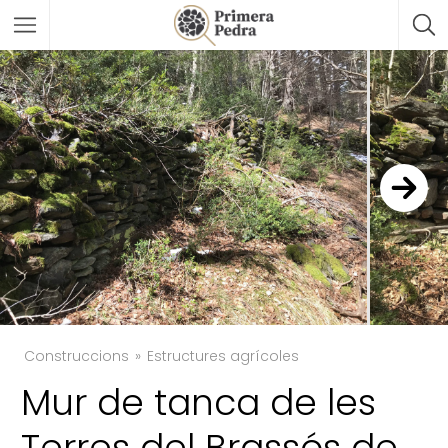
Construccions
Estructures agrícoles
Mur de tanca de les
TWITTER
Terres del Brassós de