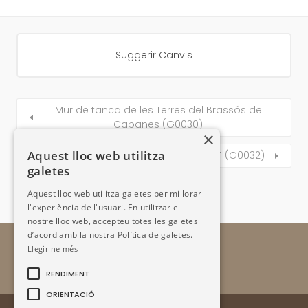
Suggerir Canvis
Mur de tanca de les Terres del Brassós de
Cabanes (G0030)
×
Aquest lloc web utilitza
Aixopluc del Prat del Dall del Miquelet 1 (G0032)
galetes
Aquest lloc web utilitza galetes per millorar
l'experiència de l'usuari. En utilitzar el
nostre lloc web, accepteu totes les galetes
d’acord amb la nostra Política de galetes.
Llegir-ne més
RENDIMENT
ORIENTACIÓ