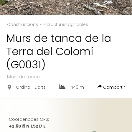
Construccions
Estructures agrícoles
Murs de tanca de la
TWITTER
Terra del Colomí
FACEBOOK
(G0031)
GOOGLE
Murs de tanca
Ordino - Llorts
1440 m
Compartir
+
-
Coordenades GPS:
42.6019 N 1.5217 E