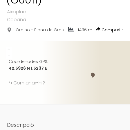
GOOGLE
Aixopluc
Cabana
Ordino - Plana de Grau
1496 m
Compartir
+
-
Coordenades GPS:
42.5926 N 1.5237 E
Com anar-hi?
Descripció