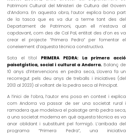
Patrimoni Cultural del Ministeri de Cultura del Govern
d’Andorra. En aquesta obra, l’autor explica bona part
de la tasca que es va dur a terme tant des del
Departament de Patrimoni, quan ell n’estava al
capdavant, com des de Cal Pal, entitat des d’on es va
crear el projecte “Primera Pedra” per fomentar el
coneixement d’aquesta tècnica constructiva.
Sota el títol
PRIMERA PEDRA: La primera acció
paisatgística, social i cultural a Andorra.
Balanç de
10 anys d’intervencions en pedra seca, Llovera fa un
recorregut pels deu anys de treballs i iniciatives (del
2013 al 2023) al voltant de la pedra seca al Principat.
A l’inici de l’obra, l’autor ens posa en context i explica
com Andorra va passar de ser una societat rural i
ramadera que modelava el paisatge amb pedra seca,
a una societat moderna en què aquesta tècnica es va
anar oblidant i substituint pel formigó. L’arribada del
programa “Primera Pedra”, una iniciativa