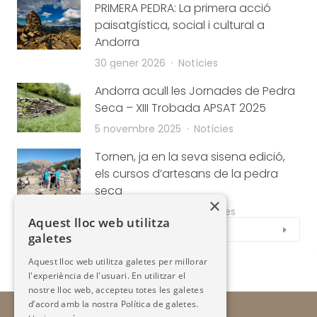
PRIMERA PEDRA: La primera acció
paisatgística, social i cultural a
Andorra
30 gener 2026
Notícies
Andorra acull les Jornades de Pedra
Seca – XIII Trobada APSAT 2025
5 novembre 2025
Notícies
Tornen, ja en la seva sisena edició,
els cursos d’artesans de la pedra
seca
×
19 setembre 2024
Notícies
Aquest lloc web utilitza
Veure tot
galetes
Aquest lloc web utilitza galetes per millorar
l'experiència de l'usuari. En utilitzar el
nostre lloc web, accepteu totes les galetes
d’acord amb la nostra Política de galetes.