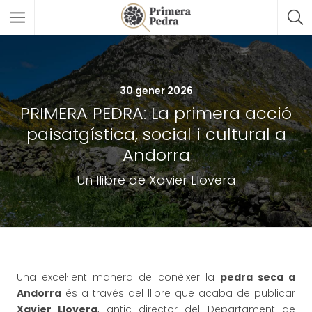
30 gener 2026
PRIMERA PEDRA: La primera acció
paisatgística, social i cultural a
Andorra
Un llibre de Xavier Llovera
Una excel
·
lent manera de conèixer la
pedra seca a
Andorra
és a través del llibre que acaba de publicar
Xavier Llovera
, antic director del Departament de