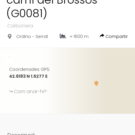
FACEBOOK
(G0081)
GOOGLE
Carbonera
Ordino - Serrat
≈ 1600 m
Compartir
+
-
Coordenades GPS:
42.6193 N 1.5277 E
Com anar-hi?