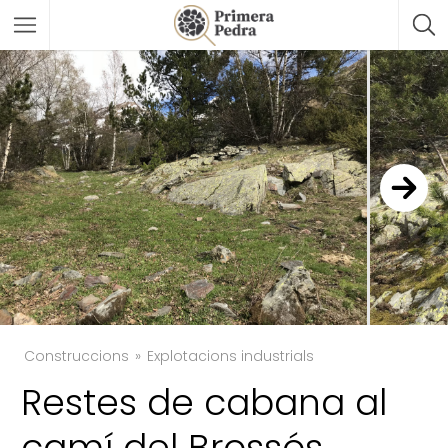
Construccions
Explotacions industrials
Restes de cabana al
TWITTER
camí del Brossós