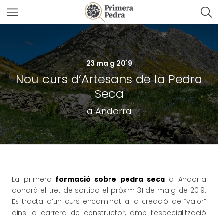
23 maig 2019
Nou curs d’Artesans de la Pedra
Seca
a Andorra
La primera
formació sobre pedra seca
a Andorra
donarà el tret de sortida el pròxim 31 de maig de 2019.
Es tracta d’un curs encaminat a la creació de “valor”
dins la carrera de constructor, amb l’especialització